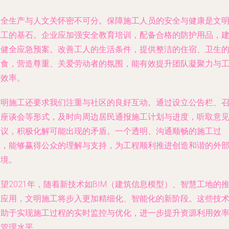
安全生产与人文关怀密不可分。保障施工人员的安全与健康是文
施工的基石。企业应加强安全教育培训，配备合格的防护用品，
立健全应急预案。改善工人的生活条件，提供整洁的住宿、卫生
饮食，营造尊重、关爱劳动者的氛围，能有效提升团队凝聚力与
作效率。
文明施工还要求我们注重与社区的良好互动。通过设立公告栏、
开座谈会等形式，及时向周边居民通报施工计划与进度，听取意
建议，积极化解可能出现的矛盾。一个透明、沟通顺畅的施工过
程，能够赢得公众的理解与支持，为工程顺利推进创造和谐的外
环境。
望2021年，随着新技术如BIM（建筑信息模型）、智慧工地的
广应用，文明施工将步入更加精细化、智能化的新阶段。这些技
有助于实现施工过程的实时监控与优化，进一步提升资源利用效
与管理水平。