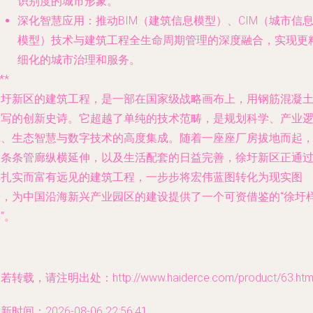
识别度的城市形象。
深化智慧应用
：推动BIM（建筑信息模型）、CIM（城市信
模型）技术与建筑工程全生命周期管理的深度融合，实现更
细化的城市治理和服务。
**
徐圩新区的建筑工程，是一部在国家级战略画布上，用钢筋混凝
书写的创新史诗。它超越了单纯的技术范畴，是规划科学、产业
辑、生态智慧与数字技术的高度集成。随着一座座厂房拔地而起
一条条管廊纵横延伸，以及生活配套的日益完善，徐圩新区正通
其扎实而富有远见的建筑工程，一步步将宏伟蓝图转化为现实图
景，为中国沿海新兴产业园区的建设提供了一个可资借鉴的“徐圩
”。
若转载，请注明出处：http://www.haiderce.com/product/63.htm
新时间：2026-08-06 22:56:41