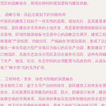
示范区的战略使命，展现出独特的规划逻辑与建设风貌。
一、 战略引领：高起点规划下的功能布局
徐圩新区的建筑工程始于一张宏伟的蓝图。规划先行，是其最显
的特征。新区建设并非简单的土地开发，而是紧密围绕国家级石
产业基地、区域性能源储备与交易中心的战略定位展开。建筑工
严格遵循“产业组团、功能分区、产城融合”的规划原则，形成了以
虹炼化一体化等超大型产业项目为核心的石化产业园，配套建设
港口物流区、高效生态农业示范区及综合服务生活区。这种布局
保了生产、物流、生活、生态空间的合理配置与高效协同，从源
免了“摊大饼”式的无序扩张。
二、 工程特色：安全、绿色与智能的深度融合
.
安全韧性工程
：鉴于主导产业的特殊性，新区建筑工程将安全
于首位。石化装置区采用最高的抗震、防火、防爆设计标准，建
了纵横交错的管廊体系、高标准的事故应急池和智能化的安全监
网络。地下综合管廊的全面建设，避免了传统“马路拉链”问题，极