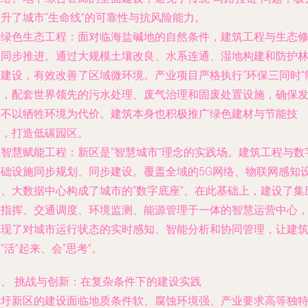
升了城市“生命线”的可靠性与抗风险能力。
.
绿色生态工程
：面对临海盐碱地的自然条件，建筑工程与生态
复同步推进。通过大规模土壤改良、水系连通、湿地构建和防护
带建设，有效改善了区域微环境。产业项目严格执行“环保三同时”
度，配套世界领先的污水处理、废气治理和固废处置设施，确保
展不以牺牲环境为代价。建筑本身也积极推广绿色建材与节能技
术，打造低碳园区。
.
智慧赋能工程
：新区是“智慧城市”理念的实践场。建筑工程与数
基础设施同步规划、同步建设。覆盖全域的5G网络、物联网感知
备、大数据中心构成了城市的“数字底座”。在此基础上，建设了集
急指挥、交通调度、环境监测、能源管理于一体的智慧运营中心
实现了对城市运行状态的实时感知、智能分析和协同管理，让建
“活”起来、会“思考”。
三、 挑战与创新：在复杂条件下的建设实践
徐圩新区的建设面临地质条件软、腐蚀环境强、产业要求高等独