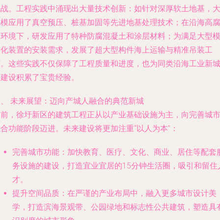
挑战。工程实践中涌现出大量技术创新：如针对深厚软土地基，
规模应用了真空预压、桩基加固等先进地基处理技术；在沿海高
蚀环境下，研发应用了特种防腐混凝土和涂层材料；为满足大型
块化装置的安装需求，发展了超大型构件海上运输与精准吊装工
艺。这些实践不仅保障了工程质量和进度，也为同类沿海工业新
的建设积累了宝贵经验。
四、 未来展望：迈向产城人融合的典范新城
当前，徐圩新区的建筑工程正从以产业基础设施为主，向完善城
综合功能阶段迈进。未来建设将更加注重“以人为本”：
完善城市功能
：加快教育、医疗、文化、商业、居住等配套
务设施的建设，打造宜业宜居的15分钟生活圈，吸引和留住
才。
提升空间品质
：在严谨的产业布局中，融入更多城市设计美
学，打造滨海景观带、公园绿地和标志性公共建筑，塑造具