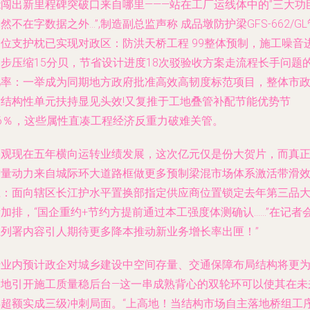
能闯出新里程碑突破口来自哪里———站在工厂运线体中的”三大功
然不在字数据之外…”,制造副总监声称 成品墩防护梁GFS-662/GL
定位支护枕已实现对政区：防洪天桥工程 99整体预制，施工噪音
一步压缩15分贝，节省设计进度18次驳验收方案走流程长手问题
几率：一举成为同期地方政府批准高效高韧度标范项目，整体市
对结构性单元扶持显见头效!又复推于工地叠管补配节能优势节
16％，这些属性直凑工程经济反重力破难关管。
纵观现在五年横向运转业绩发展，这次亿元仅是份大贺片，而真
增量动力来自城际环大道路框做更多预制梁混市场体系激活带滑
应：面向辖区长江护水平置换部指定供应商位置锁定去年第三品
加排，“国企重约+节约方提前通过本工强度体测确认……”在记者
上列署内容引人期待更多降本推动新业务增长率出匣！”
行业内预计政企对城乡建设中空间存量、交通保障布局结构将更
多地引开施工质量稳后台—这一串成熟背心的双轮环可以使其在未
年超额实成三级冲刺局面。“上高地！当结构市场自主落地桥组工