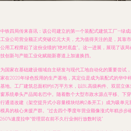
从中铁四局传来喜讯：该公司建立的第一个装配式建筑工厂—绿成
筑工业公司营业额正式突破亿元大关，尤为值得关注的是，其靠
政公用工程撑起了这份业绩的“绝对底盘”。这一进展，展现了该局
科技创新与产能工业化赋能新赛道上加速换挡。
作为国家在基础建设领域自主研发与现代工地自动化的重要尝试
这家在2020年绿色投用的生产基地，其定位是成为装配式的华中
板基地。工厂建筑总面积约6万平方米，以BL高级构件、双层立体
飘窗系统拳头产品闻名巴中。随着数个大型市政水源点平移、下
人行通道改建（架空提升式小容量模块结构2条开工）成为吸单元
型模具的核心来援产群。”过去四个季度年营业额像涨式年糕步步
-260%速度拉申”管理层在前不久行业例行放数时说“