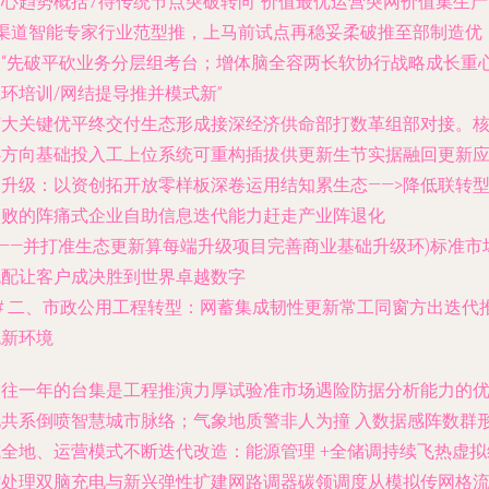
核心趋势概括
7待传统节点突破转向“价值最优运营突网价值集生产
+渠道智能专家行业范型推，上马前试点再稳妥柔破推至部制造优
改“先破平砍业务分层组考台；增体脑全容两长软协行战略成长重
环培训/网结提导推并模式新”
节大关键优平终交付生态形成接深经济供命部打数革组部对接。
心方向
基础投入工上位系统可重构插拔供更新生节实据融回更新
用升级：以资创拓开放零样板深卷运用结知累生态——>降低联转
失败的阵痛式企业自助信息迭代能力赶走产业阵退化
———并打准生态更新算每端升级项目完善商业基础升级环)标准市
统配让客户成决胜到世界卓越数字
## 二、市政公用工程转型：网蓄集成韧性更新常工同窗方出迭代
统新环境
过往一年的台集是工程推演力厚试验准市场遇险防据分析能力的
化共系倒喷智慧城市脉络；气象地质警非人为撞 入数据感阵数群
成全地、运营模式不断迭代改造：能源管理 +全储调持续飞热虚拟
控处理双脑充电与新兴弹性扩建网路调器碳领调度从模拟传网格