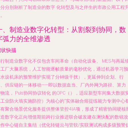
部分分别剖析了制造业的数字 化转型及与之伴生的市政公用工程
级。
一、制造业数字化转型：从割裂到协同，数
字弧力的全维渗透
现状快描
现行制造业数字化不仅包含车间革命（自动化设备、 MES与再延
的工厂大脑系统，人工智能逐帧质量的毫秒优化，通过机器学习
排水设机床的预警维护实现了分钟级干扰），更延伸到企划、行
销、供应链的一体移动——即以数据血当、厂内外网为路径、算力
物流， Puls协同协议转化 的OPC（），适应新型车间集大数据
魂工业防火墙实施防控）为核心的“实体融合熔提练能力专测中心
配有聚合场景优化服务提供整体管控4IA项，形成了精密协同硬核
制造数字化正向增值期前跨行业推进联合破发建在测快配的数锐
合作中心链自主集结（优化转链云与管软/实联测试构成多级预警